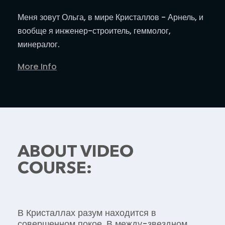
Меня зовут Ольга, в мире Кристаллов - Арнель, и
вообще я инженер-строитель, геммолог,
минералог.
More Info
ABOUT VIDEO
COURSE:
В Кристаллах разум находится в
совершенном покое. В между-звездном